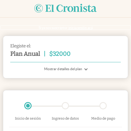
Si ya sos suscriptor
inicia sesión acá
Elegiste el:
Plan Anual
|
$
32000
Mostrar detalles del plan
Inicio de sesión
Ingreso de datos
Medio de pago