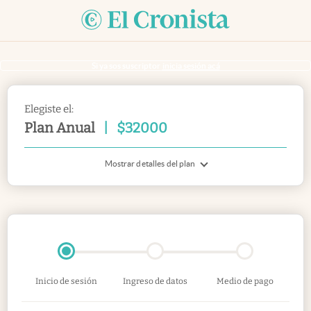
Si ya sos suscriptor
inicia sesión acá
Elegiste el:
Plan Anual
|
$
32000
Mostrar detalles del plan
Inicio de sesión
Ingreso de datos
Medio de pago