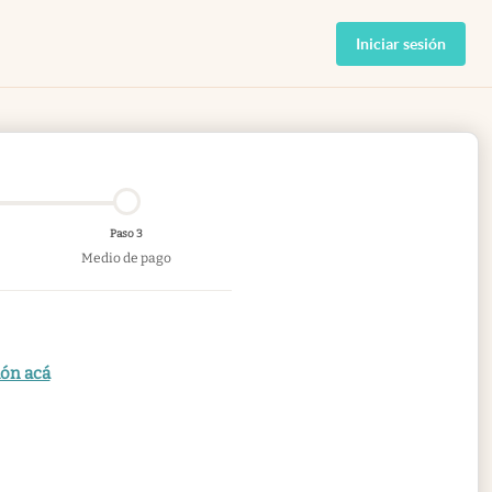
Iniciar sesión
Paso 3
Medio de pago
ión acá