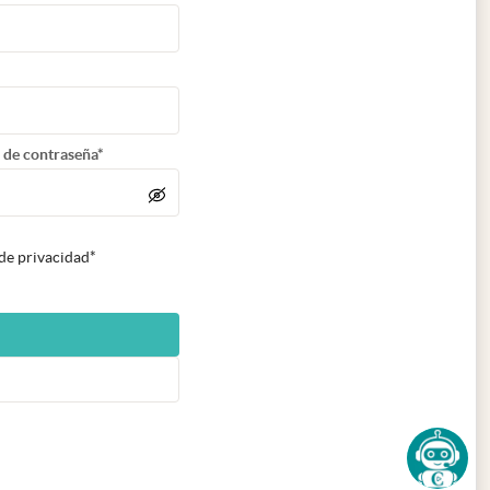
 de contraseña*
 de privacidad*
n nueva pestaña