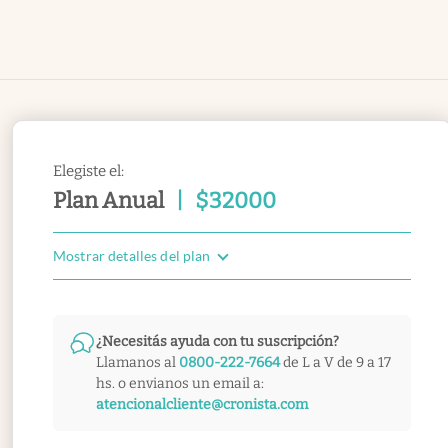
Elegiste el:
Plan Anual
|
$
32000
Mostrar detalles del plan
¿Necesitás ayuda con tu suscripción?
Llamanos al
0800-222-7664
de L a V de 9 a 17
hs. o envianos un email a:
atencionalcliente@cronista.com