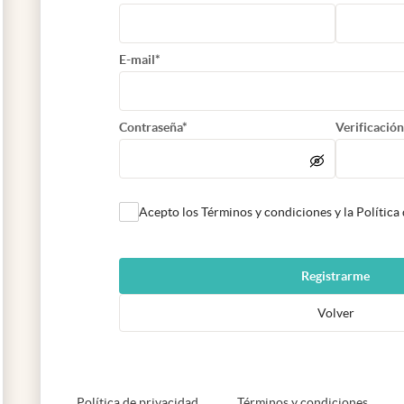
E-mail*
Contraseña*
Verificación
Acepto los Términos y condiciones y la Política
Registrarme
Volver
abre en nueva pestaña
abre e
Política de privacidad
Términos y condiciones