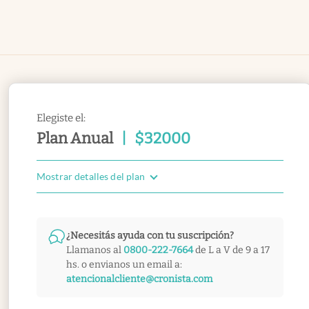
Elegiste el:
Plan Anual
|
$
32000
Mostrar detalles del plan
¿Necesitás ayuda con tu suscripción?
Llamanos al
0800-222-7664
de L a V de 9 a 17
hs. o envianos un email a:
atencionalcliente@cronista.com