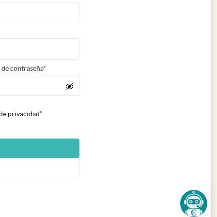
 de contraseña*
 de privacidad*
n nueva pestaña