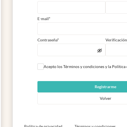
E-mail*
Contraseña*
Verificación
Acepto los Términos y condiciones y la Política
Registrarme
Volver
abre en nueva pestaña
abre e
Política de privacidad
Términos y condiciones