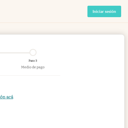
Iniciar sesión
Paso 3
Medio de pago
ión acá