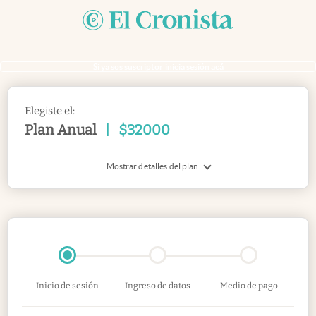
Si ya sos suscriptor
inicia sesión acá
Elegiste el:
Plan Anual
|
$
32000
Mostrar detalles del plan
Inicio de sesión
Ingreso de datos
Medio de pago