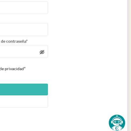
 de contraseña*
 de privacidad*
n nueva pestaña