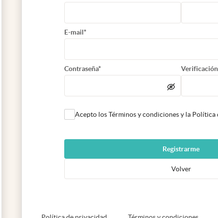
E-mail*
Contraseña*
Verificación
Acepto los Términos y condiciones y la Política
Registrarme
Volver
abre en nueva pestaña
abre e
Política de privacidad
Términos y condiciones