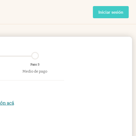
Iniciar sesión
Paso 3
Medio de pago
ión acá