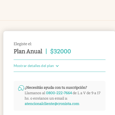
Elegiste el:
Plan Anual
|
$
32000
Mostrar detalles del plan
¿Necesitás ayuda con tu suscripción?
Llamanos al
0800-222-7664
de L a V de 9 a 17
hs. o envianos un email a:
atencionalcliente@cronista.com