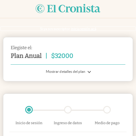
Si ya sos suscriptor
inicia sesión acá
Elegiste el:
Plan Anual
|
$
32000
Mostrar detalles del plan
Inicio de sesión
Ingreso de datos
Medio de pago