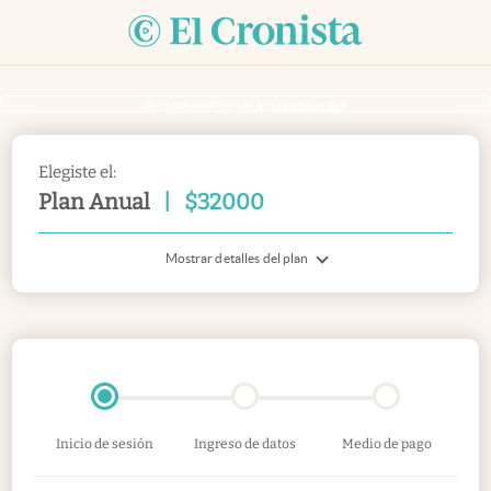
Si ya sos suscriptor
inicia sesión acá
Elegiste el:
Plan Anual
|
$
32000
Mostrar detalles del plan
Inicio de sesión
Ingreso de datos
Medio de pago