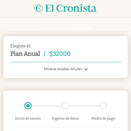
Si ya sos suscriptor
inicia sesión acá
Elegiste el:
Plan Anual
|
$
32000
Mostrar detalles del plan
Inicio de sesión
Ingreso de datos
Medio de pago