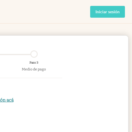
Iniciar sesión
Paso 3
Medio de pago
ión acá