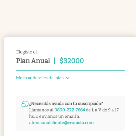
Elegiste el:
Plan Anual
|
$
32000
Mostrar detalles del plan
¿Necesitás ayuda con tu suscripción?
Llamanos al
0800-222-7664
de L a V de 9 a 17
hs. o envianos un email a:
atencionalcliente@cronista.com