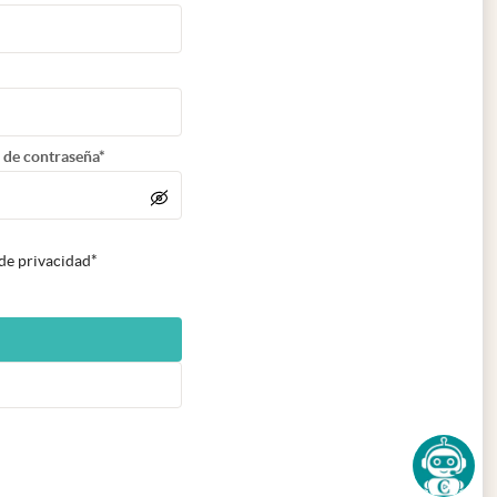
 de contraseña*
 de privacidad*
n nueva pestaña