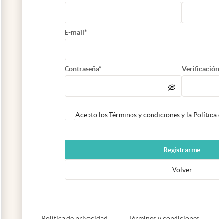
E-mail*
Contraseña*
Verificación
Acepto los Términos y condiciones y la Política
Registrarme
Volver
abre en nueva pestaña
abre e
Política de privacidad
Términos y condiciones