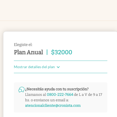
Elegiste el:
Plan Anual
|
$
32000
Mostrar detalles del plan
¿Necesitás ayuda con tu suscripción?
Llamanos al
0800-222-7664
de L a V de 9 a 17
hs. o envianos un email a:
atencionalcliente@cronista.com