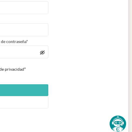
 de contraseña*
 de privacidad*
n nueva pestaña