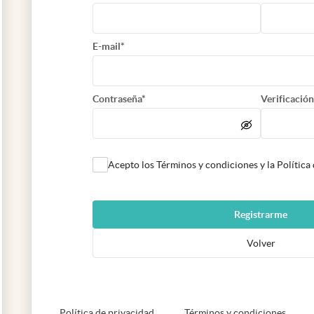
E-mail*
Contraseña*
Verificación
Acepto los Términos y condiciones y la Política
Registrarme
Volver
abre en nueva pestaña
abre e
Política de privacidad
Términos y condiciones