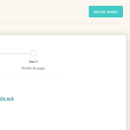
Iniciar sesión
Paso 3
Medio de pago
ión acá