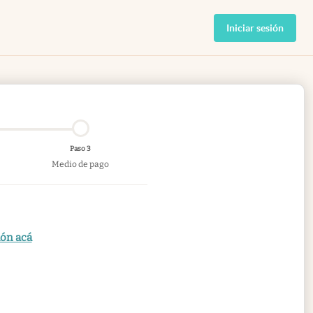
Iniciar sesión
Paso 3
Medio de pago
ión acá