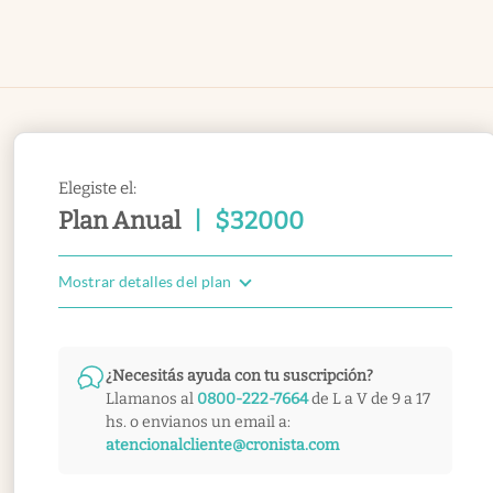
Elegiste el:
Plan Anual
|
$
32000
Mostrar detalles del plan
¿Necesitás ayuda con tu suscripción?
Llamanos al
0800-222-7664
de L a V de 9 a 17
hs. o envianos un email a:
atencionalcliente@cronista.com