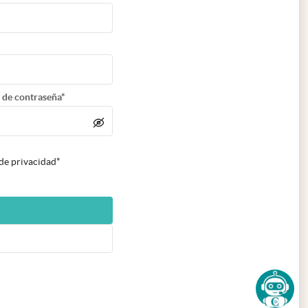
 de contraseña*
 de privacidad*
n nueva pestaña