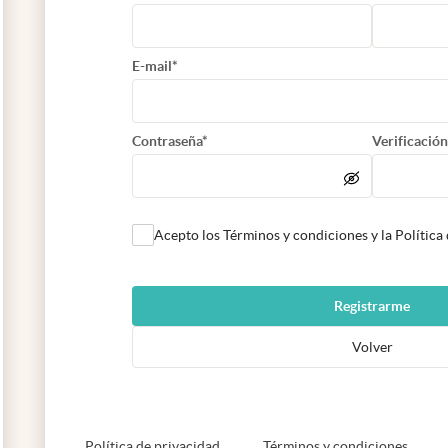
E-mail*
Contraseña*
Verificación
Acepto los Términos y condiciones y la Política
Registrarme
Volver
abre en nueva pestaña
abre e
Política de privacidad
Términos y condiciones