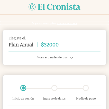
Si ya sos suscriptor
inicia sesión acá
Elegiste el:
Plan Anual
|
$
32000
Mostrar detalles del plan
Inicio de sesión
Ingreso de datos
Medio de pago