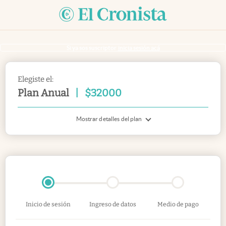
Si ya sos suscriptor
inicia sesión acá
Elegiste el:
Plan Anual
|
$
32000
Mostrar detalles del plan
Inicio de sesión
Ingreso de datos
Medio de pago