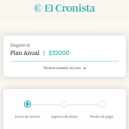
Si ya sos suscriptor
inicia sesión acá
Elegiste el:
Plan Anual
|
$
32000
Mostrar detalles del plan
Inicio de sesión
Ingreso de datos
Medio de pago