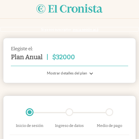
Si ya sos suscriptor
inicia sesión acá
Elegiste el:
Plan Anual
|
$
32000
Mostrar detalles del plan
Inicio de sesión
Ingreso de datos
Medio de pago