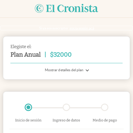
Si ya sos suscriptor
inicia sesión acá
Elegiste el:
Plan Anual
|
$
32000
Mostrar detalles del plan
Inicio de sesión
Ingreso de datos
Medio de pago