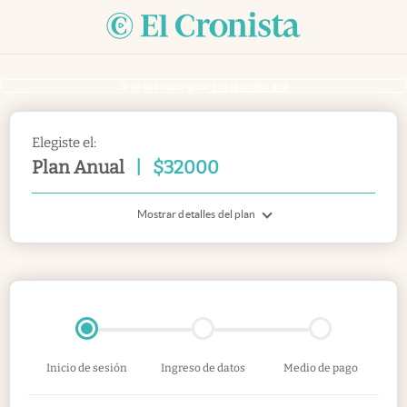
Si ya sos suscriptor
inicia sesión acá
Elegiste el:
Plan Anual
|
$
32000
Mostrar detalles del plan
Inicio de sesión
Ingreso de datos
Medio de pago