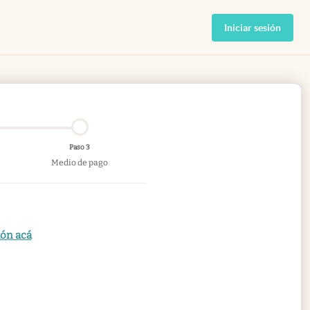
Iniciar sesión
Paso 3
Medio de pago
ión acá