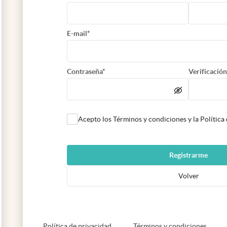
E-mail*
Contraseña*
Verificación
Acepto los Términos y condiciones y la Política
Registrarme
Volver
abre en nueva pestaña
abre e
Política de privacidad
Términos y condiciones