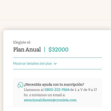
Elegiste el:
Plan Anual
|
$
32000
Mostrar detalles del plan
¿Necesitás ayuda con tu suscripción?
Llamanos al
0800-222-7664
de L a V de 9 a 17
hs. o envianos un email a:
atencionalcliente@cronista.com