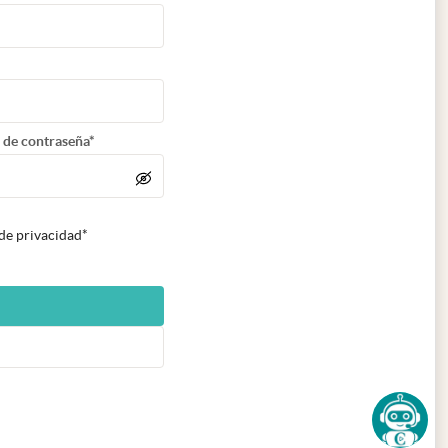
 de contraseña*
 de privacidad*
n nueva pestaña