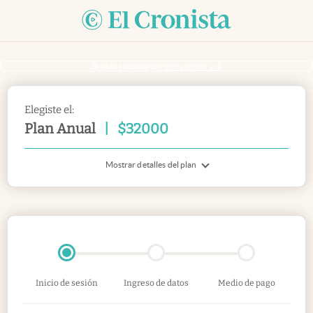
Si ya sos suscriptor
inicia sesión acá
Elegiste el:
Plan Anual
|
$
32000
Mostrar detalles del plan
Inicio de sesión
Ingreso de datos
Medio de pago