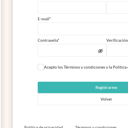
E-mail*
Contraseña*
Verificación
Acepto los Términos y condiciones y la Política
Registrarme
Volver
abre en nueva pestaña
abre e
Política de privacidad
Términos y condiciones