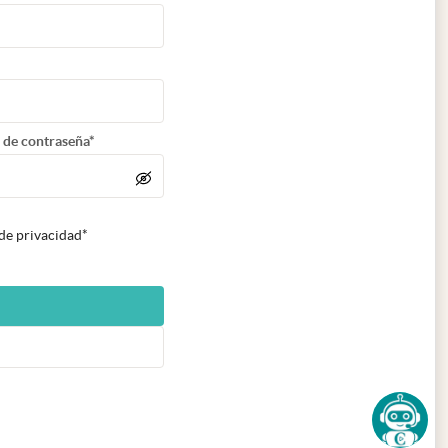
 de contraseña*
 de privacidad*
n nueva pestaña