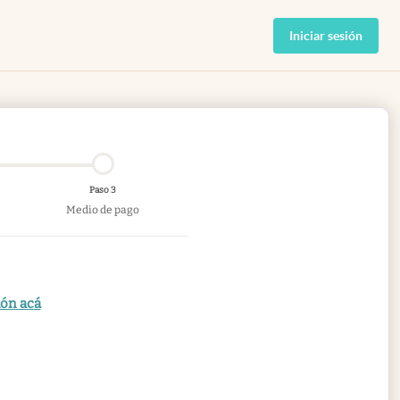
Iniciar sesión
Paso 3
Medio de pago
ión acá