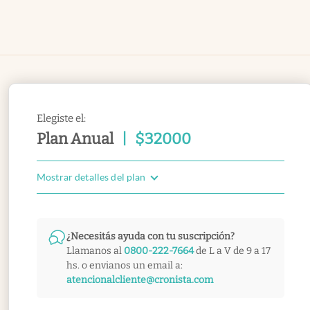
Elegiste el:
Plan Anual
|
$
32000
Mostrar detalles del plan
¿Necesitás ayuda con tu suscripción?
Llamanos al
0800-222-7664
de L a V de 9 a 17
hs. o envianos un email a:
atencionalcliente@cronista.com