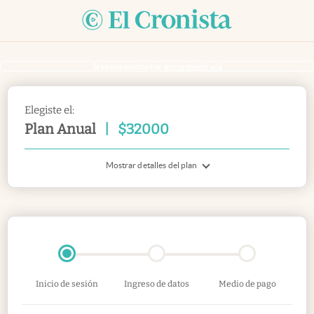
Si ya sos suscriptor
inicia sesión acá
Elegiste el:
Plan Anual
|
$
32000
Mostrar detalles del plan
Inicio de sesión
Ingreso de datos
Medio de pago