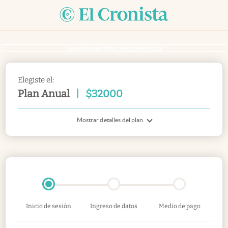
Si ya sos suscriptor
inicia sesión acá
Elegiste el:
Plan Anual
|
$
32000
Mostrar detalles del plan
Inicio de sesión
Ingreso de datos
Medio de pago