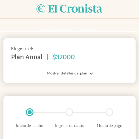
Si ya sos suscriptor
inicia sesión acá
Elegiste el:
Plan Anual
|
$
32000
Mostrar detalles del plan
Inicio de sesión
Ingreso de datos
Medio de pago