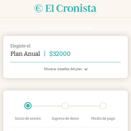
Si ya sos suscriptor
inicia sesión acá
Elegiste el:
Plan Anual
|
$
32000
Mostrar detalles del plan
Inicio de sesión
Ingreso de datos
Medio de pago