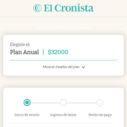
Si ya sos suscriptor
inicia sesión acá
Elegiste el:
Plan Anual
|
$
32000
Mostrar detalles del plan
Inicio de sesión
Ingreso de datos
Medio de pago