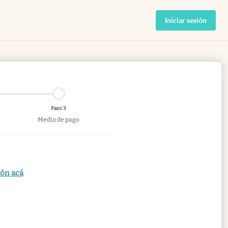
Iniciar sesión
Paso 3
Medio de pago
ión acá