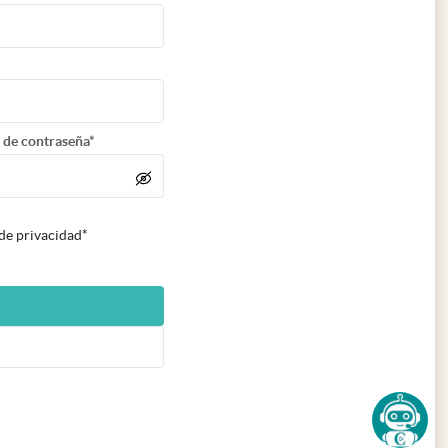
 de contraseña*
 de privacidad*
n nueva pestaña