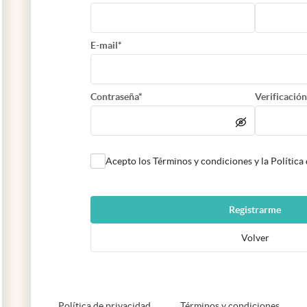
E-mail*
Contraseña*
Verificación
Acepto los Términos y condiciones y la Política
Registrarme
Volver
abre en nueva pestaña
abre e
Política de privacidad
Términos y condiciones