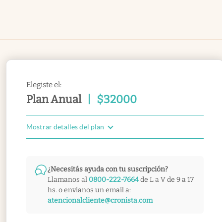
Elegiste el:
Plan Anual
|
$
32000
Mostrar detalles del plan
¿Necesitás ayuda con tu suscripción?
Llamanos al
0800-222-7664
de L a V de 9 a 17
hs. o envianos un email a:
atencionalcliente@cronista.com