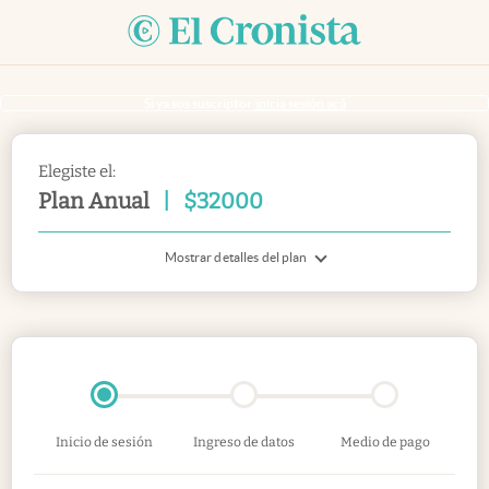
Si ya sos suscriptor
inicia sesión acá
Elegiste el:
Plan Anual
|
$
32000
Mostrar detalles del plan
Inicio de sesión
Ingreso de datos
Medio de pago