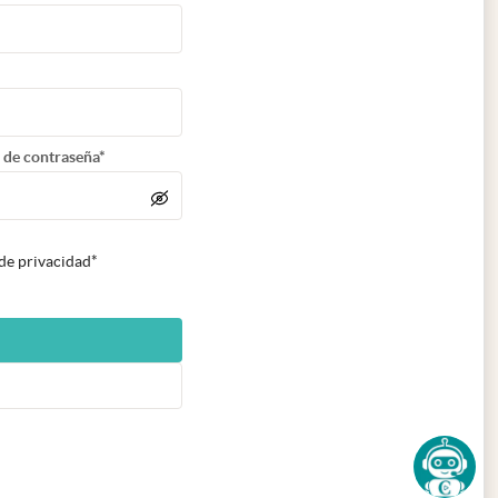
 de contraseña*
 de privacidad*
n nueva pestaña