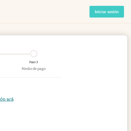
Iniciar sesión
Paso 3
Medio de pago
ión acá