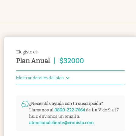
Elegiste el:
Plan Anual
|
$
32000
Mostrar detalles del plan
¿Necesitás ayuda con tu suscripción?
Llamanos al
0800-222-7664
de L a V de 9 a 17
hs. o envianos un email a:
atencionalcliente@cronista.com