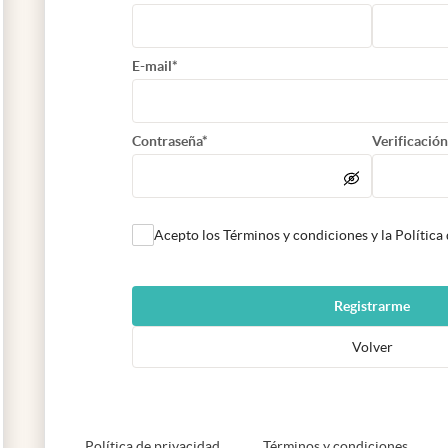
E-mail*
Contraseña*
Verificación
Acepto los Términos y condiciones y la Política
Registrarme
Volver
abre en nueva pestaña
abre e
Política de privacidad
Términos y condiciones