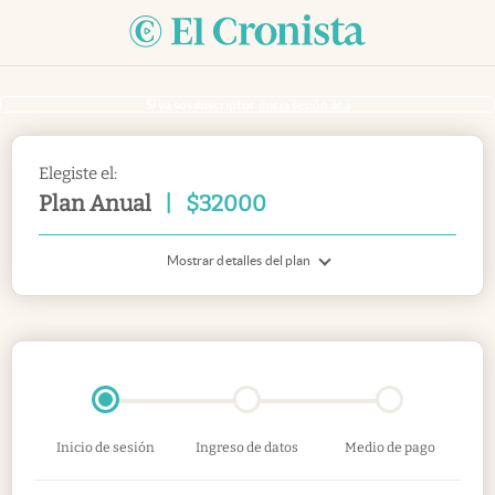
Si ya sos suscriptor
inicia sesión acá
Elegiste el:
Plan Anual
|
$
32000
Mostrar detalles del plan
Inicio de sesión
Ingreso de datos
Medio de pago