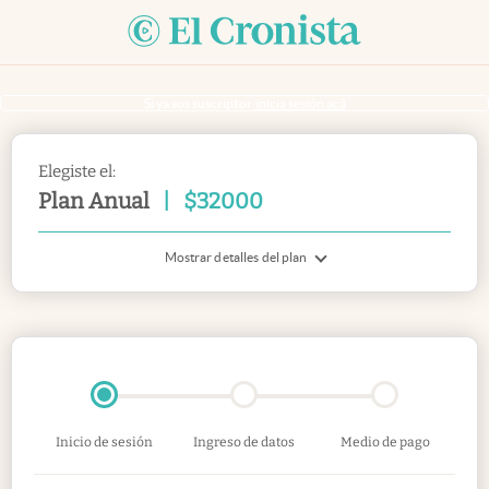
Si ya sos suscriptor
inicia sesión acá
Elegiste el:
Plan Anual
|
$
32000
Mostrar detalles del plan
Inicio de sesión
Ingreso de datos
Medio de pago