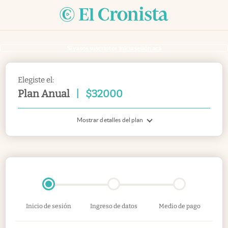
Si ya sos suscriptor
inicia sesión acá
Elegiste el:
Plan Anual
|
$
32000
Mostrar detalles del plan
Inicio de sesión
Ingreso de datos
Medio de pago