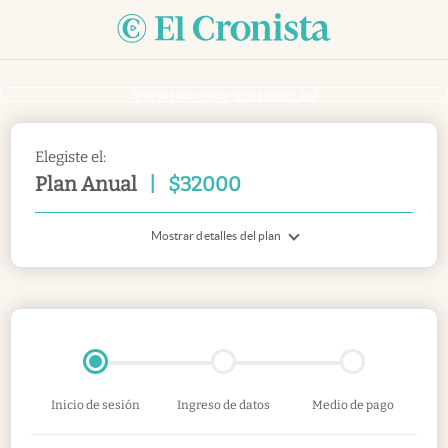
Si ya sos suscriptor
inicia sesión acá
Elegiste el:
Plan Anual
|
$
32000
Mostrar detalles del plan
Inicio de sesión
Ingreso de datos
Medio de pago