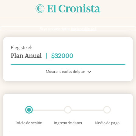
Si ya sos suscriptor
inicia sesión acá
Elegiste el:
Plan Anual
|
$
32000
Mostrar detalles del plan
Inicio de sesión
Ingreso de datos
Medio de pago