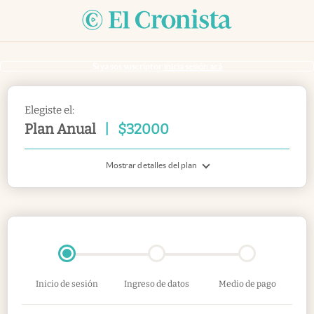
Si ya sos suscriptor
inicia sesión acá
Elegiste el:
Plan Anual
|
$
32000
Mostrar detalles del plan
Inicio de sesión
Ingreso de datos
Medio de pago