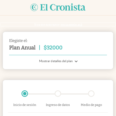
Si ya sos suscriptor
inicia sesión acá
Elegiste el:
Plan Anual
|
$
32000
Mostrar detalles del plan
Inicio de sesión
Ingreso de datos
Medio de pago