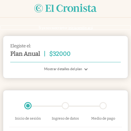
Si ya sos suscriptor
inicia sesión acá
Elegiste el:
Plan Anual
|
$
32000
Mostrar detalles del plan
Inicio de sesión
Ingreso de datos
Medio de pago