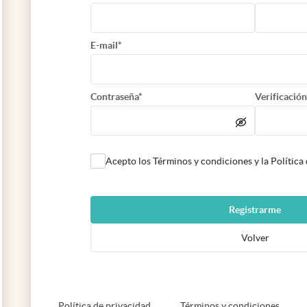
E-mail*
Contraseña*
Verificación
Acepto los Términos y condiciones y la Política
Registrarme
Volver
abre en nueva pestaña
abre e
Política de privacidad
Términos y condiciones