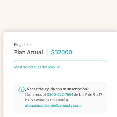
Elegiste el:
Plan Anual
|
$
32000
Mostrar detalles del plan
¿Necesitás ayuda con tu suscripción?
Llamanos al
0800-222-7664
de L a V de 9 a 17
hs. o envianos un email a:
atencionalcliente@cronista.com