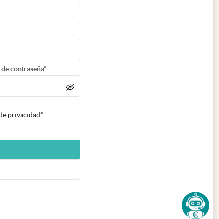
 de contraseña*
 de privacidad*
n nueva pestaña