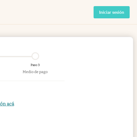
Iniciar sesión
Paso 3
Medio de pago
ión acá