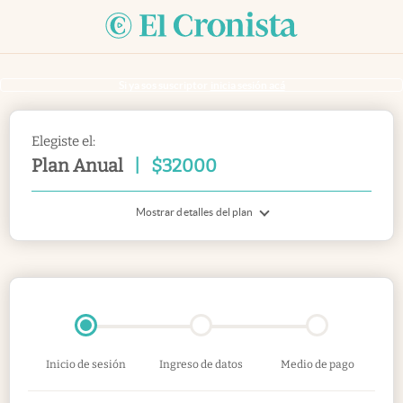
Si ya sos suscriptor
inicia sesión acá
Elegiste el:
Plan Anual
|
$
32000
Mostrar detalles del plan
Inicio de sesión
Ingreso de datos
Medio de pago