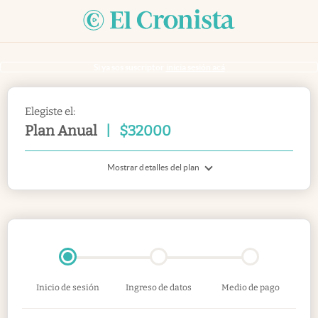
Si ya sos suscriptor
inicia sesión acá
Elegiste el:
Plan Anual
|
$
32000
Mostrar detalles del plan
Inicio de sesión
Ingreso de datos
Medio de pago