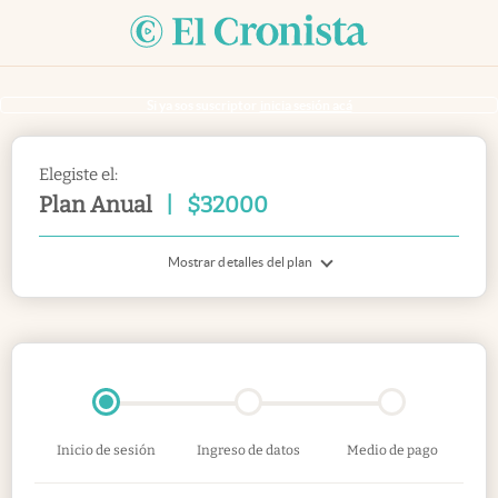
Si ya sos suscriptor
inicia sesión acá
Elegiste el:
Plan Anual
|
$
32000
Mostrar detalles del plan
Inicio de sesión
Ingreso de datos
Medio de pago