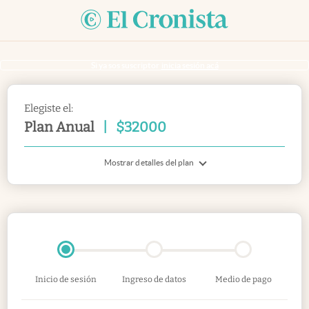
Si ya sos suscriptor
inicia sesión acá
Elegiste el:
Plan Anual
|
$
32000
Mostrar detalles del plan
Inicio de sesión
Ingreso de datos
Medio de pago