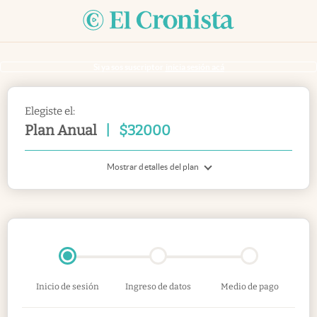
Si ya sos suscriptor
inicia sesión acá
Elegiste el:
Plan Anual
|
$
32000
Mostrar detalles del plan
Inicio de sesión
Ingreso de datos
Medio de pago