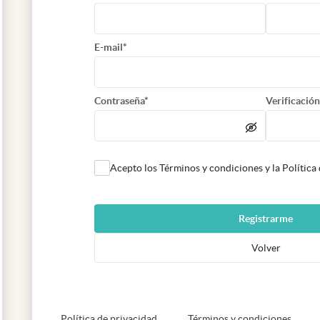
E-mail*
Contraseña*
Verificación
Acepto los Términos y condiciones y la Política
Registrarme
Volver
abre en nueva pestaña
abre e
Política de privacidad
Términos y condiciones