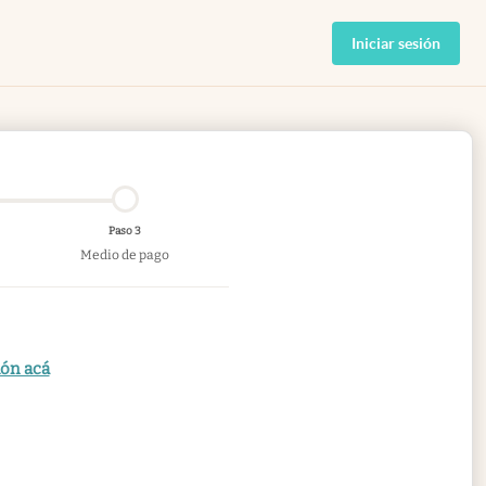
Iniciar sesión
Paso 3
Medio de pago
ión acá