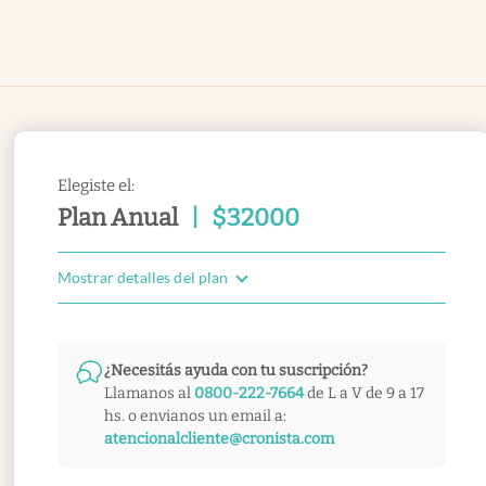
Elegiste el:
Plan Anual
|
$
32000
Mostrar detalles del plan
¿Necesitás ayuda con tu suscripción?
Llamanos al
0800-222-7664
de L a V de 9 a 17
hs. o envianos un email a:
atencionalcliente@cronista.com