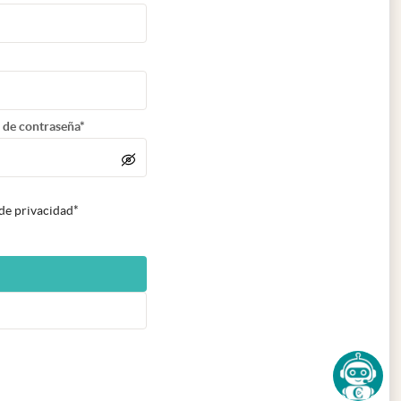
 de contraseña*
 de privacidad*
n nueva pestaña