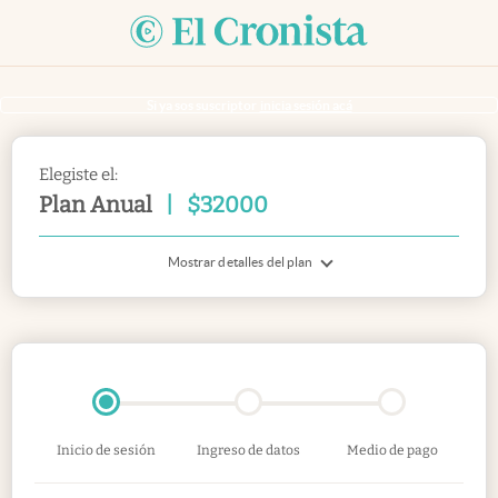
Si ya sos suscriptor
inicia sesión acá
Elegiste el:
Plan Anual
|
$
32000
Mostrar detalles del plan
Inicio de sesión
Ingreso de datos
Medio de pago