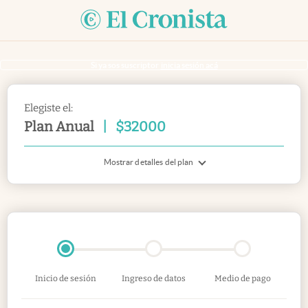
Si ya sos suscriptor
inicia sesión acá
Elegiste el:
Plan Anual
|
$
32000
Mostrar detalles del plan
Inicio de sesión
Ingreso de datos
Medio de pago