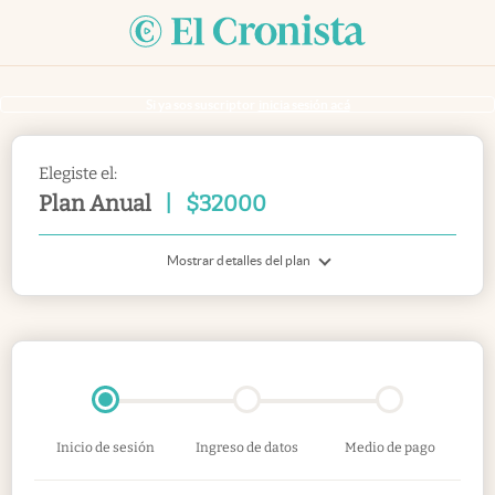
Si ya sos suscriptor
inicia sesión acá
Elegiste el:
Plan Anual
|
$
32000
Mostrar detalles del plan
Inicio de sesión
Ingreso de datos
Medio de pago