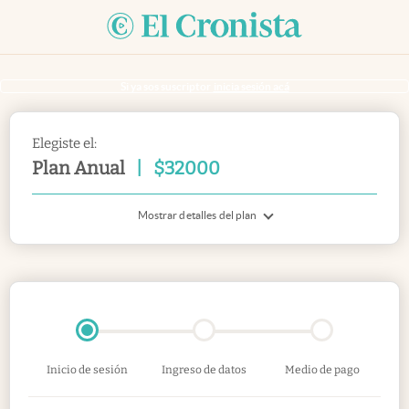
Si ya sos suscriptor
inicia sesión acá
Elegiste el:
Plan Anual
|
$
32000
Mostrar detalles del plan
Inicio de sesión
Ingreso de datos
Medio de pago