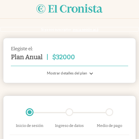
Si ya sos suscriptor
inicia sesión acá
Elegiste el:
Plan Anual
|
$
32000
Mostrar detalles del plan
Inicio de sesión
Ingreso de datos
Medio de pago