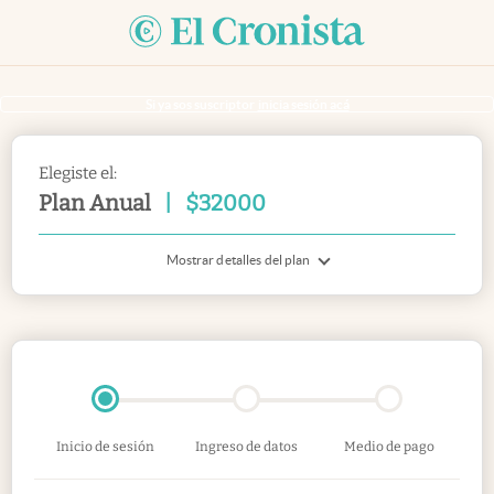
Si ya sos suscriptor
inicia sesión acá
Elegiste el:
Plan Anual
|
$
32000
Mostrar detalles del plan
Inicio de sesión
Ingreso de datos
Medio de pago